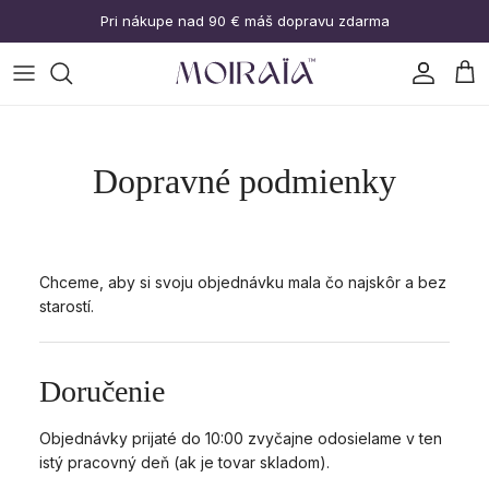
Prejsť na obsah
Pri nákupe nad 90 € máš dopravu zdarma
Účet
Koš
Dopravné podmienky
Chceme, aby si svoju objednávku mala čo najskôr a bez
starostí.
Doručenie
Objednávky prijaté do 10:00 zvyčajne odosielame v ten
istý pracovný deň (ak je tovar skladom).