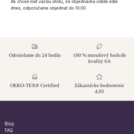
Ak chceš mať väčšiu istotu, že objednávka odíde ešte
dnes, odporúčame objednať do 10:00.
Odosielame do 24 hodín
100 % morušový hodváb
kvality 6A
OEKO-TEX® Certified
Zákaznícke hodnotenie
4,95
Blog
FAQ