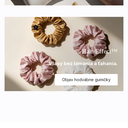
Hair Effect™
Vlasy bez lámania a ťahania.
Objav hodvábne gumičky