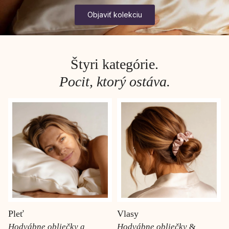
Objaviť kolekciu
Štyri kategórie.
Pocit, ktorý ostáva.
Pleť
Vlasy
Hodvábne obliečky a
Hodvábne obliečky
&