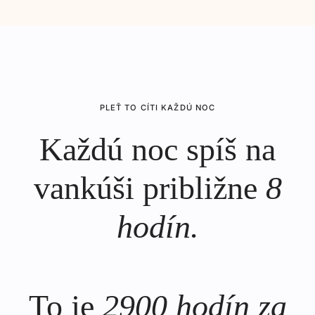
PLEŤ TO CÍTI KAŽDÚ NOC
Každú noc spíš na
vankúši približne
8
hodín.
To je
2900 hodín za