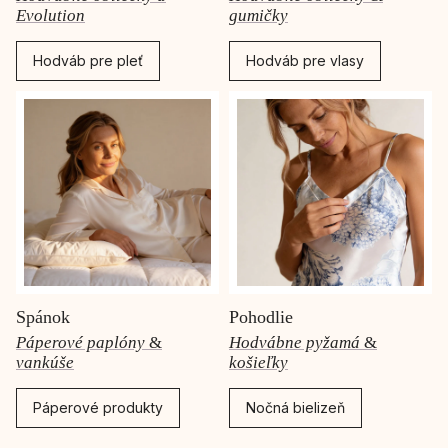
Evolution
gumičky
Hodváb pre pleť
Hodváb pre vlasy
Spánok
Pohodlie
Páperové paplóny
&
Hodvábne pyžamá
&
vankúše
košieľky
Páperové produkty
Nočná bielizeň