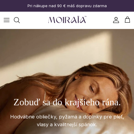
Prejsť na obsah
Pri nákupe nad 90 € máš dopravu zdarma
Účet
Koš
Zobuď sa do krajšieho rána.
Hodvábne obliečky, pyžamá a doplnky pre pleť,
vlasy a kvalitnejší spánok.