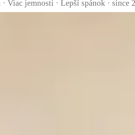
ac jemnosti · Lepší spánok · since 2021