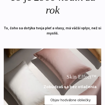
rok
To, čoho sa dotýka tvoja pleť a vlasy, má väčší vplyv, než si
myslíš.
Skin Effect™
Zobúdzaš sa bez otlačenia
Objav hodvábne obliečky