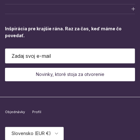
Inšpirácia pre krajšie rána. Raz za čas, keď máme čo
povedať.
Novinky, ktoré stoja za otvorenie
Objednávky
Profil
Country / Region
Slovensko (EUR €)