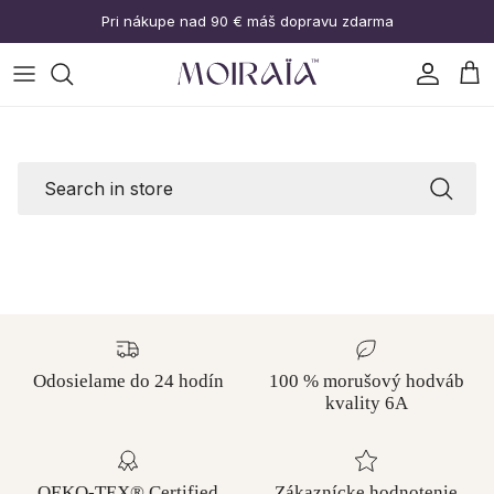
Prejsť na obsah
Pri nákupe nad 90 € máš dopravu zdarma
Účet
Koš
Search
Odosielame do 24 hodín
100 % morušový hodváb
kvality 6A
OEKO-TEX® Certified
Zákaznícke hodnotenie