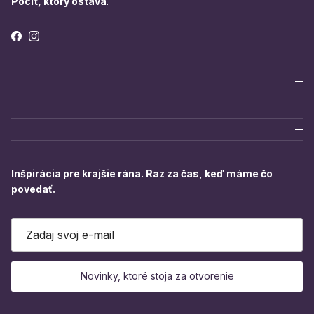
Pocit, ktorý ostáva
.
Facebook
Instagram
Inšpirácia pre krajšie rána. Raz za čas, keď máme čo
povedať.
Novinky, ktoré stoja za otvorenie