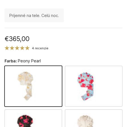
Príjemné na tele. Celú noc.
Bežná cena
€365,00
4 recenzie
Farba:
Peony Pearl
Peony Pearl
Peony Blue