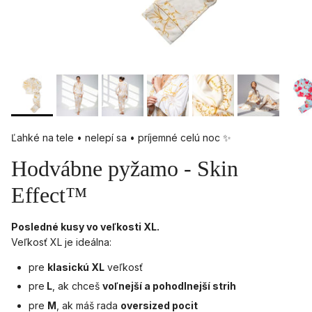
Ľahké na tele • nelepí sa • príjemné celú noc ✨
Hodvábne pyžamo - Skin
Effect™
Posledné kusy vo veľkosti XL.
Veľkosť XL je ideálna:
pre
klasickú XL
veľkosť
pre
L
, ak chceš
voľnejší a pohodlnejší strih
pre
M
, ak máš rada
oversized pocit