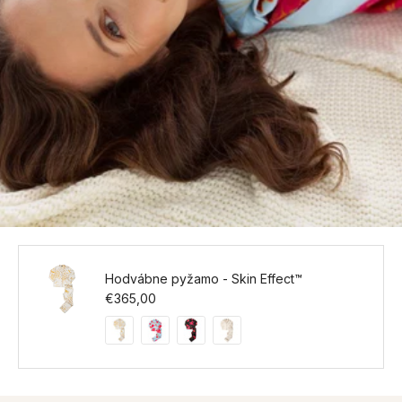
Hodvábne pyžamo - Skin Effect™
Bežná cena
€365,00