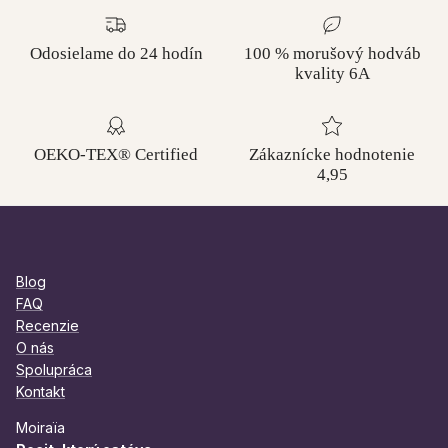
Odosielame do 24 hodín
100 % morušový hodváb
kvality 6A
OEKO-TEX® Certified
Zákaznícke hodnotenie
4,95
Blog
FAQ
Recenzie
O nás
Spolupráca
Kontakt
Moiraïa