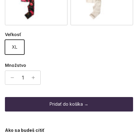
Peony Black
Latte
Veľkosť
XL
Množstvo
Pridať do košíka →
Ako sa budeš cítiť