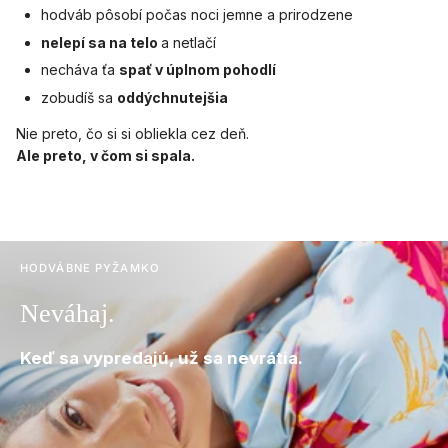
hodváb pôsobí počas noci jemne a prirodzene
nelepí sa na telo
a netlačí
necháva ťa
spať v úplnom pohodlí
zobudíš sa
oddýchnutejšia
Nie preto, čo si si obliekla cez deň.
Ale preto, v čom si spala.
HODVÁBNE PYŽAMKO
Neváhaj.
Keď sa vypredajú, už sa nevrátia.