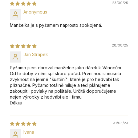
23/09/25
Anonymous
Manželka je s pyžamem naprosto spokojená.
28/08/25
Jan Strapek
Pyžamo jsem daroval manželce jako dárek k Vánocům.
Od té doby v něm spí skoro pořád. První noc si musela
zvyknout na jemné "šustění", které je pro hedvábí tak
příznačné. Pyžamo totálně miluje a teď plánujeme
zakoupit i povlaky na polštáře. Určitě doporučujeme
nejen výrobky z hedvábí ale i firmu.
Děkuji
31/05/23
Ivana